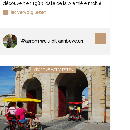
découvert en 1980, date de la première moitié
du Ier siècle. Construit en hauteur, le long de la
Het vervolg lezen
voie romaine reliant Langres à Reims, le
monument appartiendrait à un Lingon de haut
rang, militaire et propriétaire d'une villa en
contre-bas. L'ensemble des décors et des
sculptures retrouvés lors des fouilles est
Waarom we u dit aanbevelen
conservé à l'atelier archéologique, au cœur du
village.
SPORTIVE ACTIVITEITEN