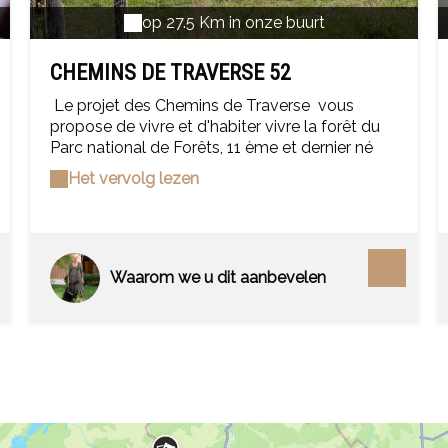
op 27.5 Km in onze buurt
CHEMINS DE TRAVERSE 52
Le projet des Chemins de Traverse vous
propose de vivre et d'habiter vivre la forêt du
Parc national de Forêts, 11 ème et dernier né
des Parc nationaux français . Vous
Het vervolg lezen
allez bivouaquer dans des tentes nomades,
découvrir les secrets des sous-bois, louer un
âne pour accompagner vos
découvertes, habiter des cabanes insolites ,
cheminer le long des ruisseaux forestiers
Waarom we u dit aanbevelen
jusqu'à leur source, apprendre la vannerie
sauvage , vous initier au croquis naturaliste
avec un professionnel le temps d'un week-end
… ou tout simplement profiter du calme et de la
sérénité des lieux , en famille ou entre amis,
pour vous reposer, prendre le temps de vivre …
Situé dans le sud du département de la Haute-
Marne, sur le plateau de Langres , notre village