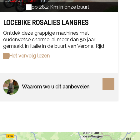
op 28.2 Km in onze buurt
LOCEBIKE ROSALIES LANGRES
Ontdek deze grappige machines met
ouderwetse charme, al meer dan 50 jaar
gemaakt in Italië in de buurt van Verona. Rijd
door het hart van Langres, op zoek naar de
Het vervolg lezen
duizend-en-een schatten van deze prachtige
stad van kunst en geschiedenis, ... het klooster,
het Henriot-plein, de rue Diderot, het Maison
des Lumières, de Navarre-toren, alles is
toegankelijk … Loop langs de wallen en
Waarom we u dit aanbevelen
bewonder de landschappen zo ver het oog
reikt, bijna moeiteloos! Rosalies 3 plaatsen plus
2 kinderen. Wees voorzichtig, tijdens het warme
weer, open van 9.00 uur tot 12.00 uur en van
17.00 uur tot 20.00 uur.