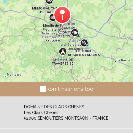
d'Auberive et son abbaye cistercienne sont
particulièrement bien placés pour vous offrir un
beau lieu de ressourcement ou un point de
départ pour des balades à la journée ou des
randonnées au long court. Chemins de
Traverse est une initiative du Centre d'Initiation
à la Nature d'Auberive, géré par la Ligue de
l'enseignement de Haute-Marne
(www.ligue52.org )
Komt naar ons toe
DOMAINE DES CLAIRS CHENES
Les Clairs Chênes,
52000 SEMOUTIERS MONTSAON - FRANCE