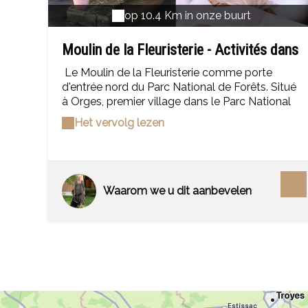
op 10.4 Km in onze buurt
Moulin de la Fleuristerie - Activités dans
le Parc National de Forêts
Le Moulin de la Fleuristerie comme porte
d'entrée nord du Parc National de Forêts. Situé
à Orges, premier village dans le Parc National
de Forêts pour les visiteurs en provenance de
Het vervolg lezen
Troyes, Reims ou Paris, Le Moulin de la
Fleuristerie vous propose de découvrir un lieu
unique en France, labellisé "Entreprise du
Patrimoine Vivant" pour la fabrication
d'accessoires de fleurs et parures destinés à la
Waarom we u dit aanbevelen
Haute Couture et la décoration. Histoire
Patrimoine industriel Savoir-Faire
Hébergements de type chambre d'hôtes, gîtes
Lieu de réception le site se met à votre
disposition pour une expérience unique et
authentique. Bienvenue