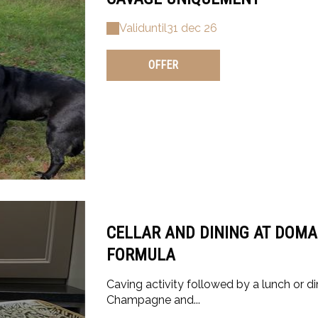
Valid
until
31 dec 26
OFFER
CELLAR AND DINING AT DOMAI
FORMULA
Caving activity followed by a lunch or di
Champagne and...