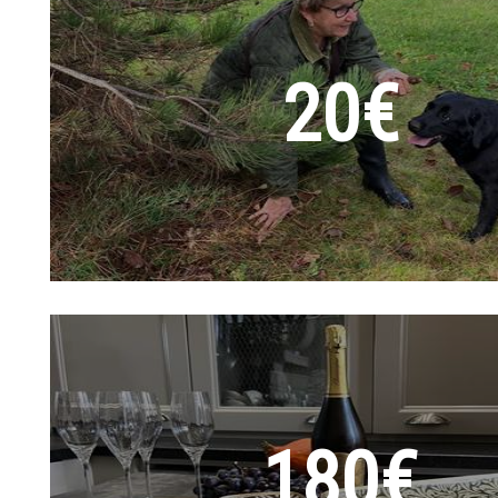
20€
180€